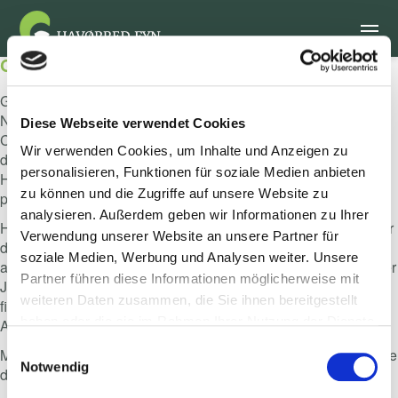
Gewinne einen Urlaub!
Gewinne einen unvergesslichen Angelurlaub auf Fünen!
Nimm an unserer kurzen Umfrage teil und sichere dir die
Diese Webseite verwendet Cookies
Chance auf einen exklusiven Aufenthalt für zwei Personen in
Wir verwenden Cookies, um Inhalte und Anzeigen zu
der Denmark Fishing & Outdoor Lodge auf dem magischen
personalisieren, Funktionen für soziale Medien anbieten
Helnæs. Drei Nächte voller Natur, Entspannung und
zu können und die Zugriffe auf unsere Website zu
professionell geführtem Meerforellenangeln erwarten dich.
analysieren. Außerdem geben wir Informationen zu Ihrer
Helnæs gilt als eines der besten Küstengebiete Dänemarks für
Verwendung unserer Website an unsere Partner für
das Fischen auf Meerforelle – mit klarem Wasser,
soziale Medien, Werbung und Analysen weiter. Unsere
abwechslungsreicher Küste und idealen Bedingungen zu jeder
Partner führen diese Informationen möglicherweise mit
Jahreszeit. Ob Frühjahr, Sommer oder Herbst – auf Fünen
weiteren Daten zusammen, die Sie ihnen bereitgestellt
findest du perfekte Bedingungen für deinen nächsten
haben oder die sie im Rahmen Ihrer Nutzung der Dienste
Angelurlaub in Dänemark.
gesammelt haben.
Einwilligungsauswahl
Mach mit, erlebe echtes Küstenangeln auf Fünen, und gewinne
Notwendig
deinen Traumurlaub im Herzen der dänischen Natur.