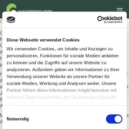
Gewinne einen Urlaub!
Gewinne einen unvergesslichen Angelurlaub auf Fünen!
Nimm an unserer kurzen Umfrage teil und sichere dir die
Diese Webseite verwendet Cookies
Chance auf einen exklusiven Aufenthalt für zwei Personen in
Wir verwenden Cookies, um Inhalte und Anzeigen zu
der Denmark Fishing & Outdoor Lodge auf dem magischen
personalisieren, Funktionen für soziale Medien anbieten
Helnæs. Drei Nächte voller Natur, Entspannung und
zu können und die Zugriffe auf unsere Website zu
professionell geführtem Meerforellenangeln erwarten dich.
analysieren. Außerdem geben wir Informationen zu Ihrer
Helnæs gilt als eines der besten Küstengebiete Dänemarks für
Verwendung unserer Website an unsere Partner für
das Fischen auf Meerforelle – mit klarem Wasser,
soziale Medien, Werbung und Analysen weiter. Unsere
abwechslungsreicher Küste und idealen Bedingungen zu jeder
Partner führen diese Informationen möglicherweise mit
Jahreszeit. Ob Frühjahr, Sommer oder Herbst – auf Fünen
weiteren Daten zusammen, die Sie ihnen bereitgestellt
findest du perfekte Bedingungen für deinen nächsten
haben oder die sie im Rahmen Ihrer Nutzung der Dienste
Angelurlaub in Dänemark.
gesammelt haben.
Einwilligungsauswahl
Mach mit, erlebe echtes Küstenangeln auf Fünen, und gewinne
Notwendig
deinen Traumurlaub im Herzen der dänischen Natur.