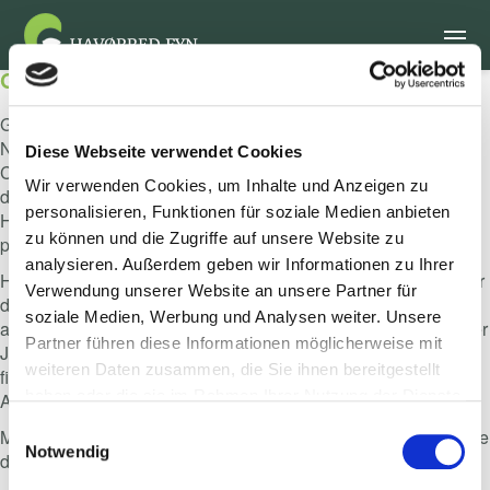
Gewinne einen Urlaub!
Gewinne einen unvergesslichen Angelurlaub auf Fünen!
Nimm an unserer kurzen Umfrage teil und sichere dir die
Diese Webseite verwendet Cookies
Chance auf einen exklusiven Aufenthalt für zwei Personen in
Wir verwenden Cookies, um Inhalte und Anzeigen zu
der Denmark Fishing & Outdoor Lodge auf dem magischen
personalisieren, Funktionen für soziale Medien anbieten
Helnæs. Drei Nächte voller Natur, Entspannung und
zu können und die Zugriffe auf unsere Website zu
professionell geführtem Meerforellenangeln erwarten dich.
analysieren. Außerdem geben wir Informationen zu Ihrer
Helnæs gilt als eines der besten Küstengebiete Dänemarks für
Verwendung unserer Website an unsere Partner für
das Fischen auf Meerforelle – mit klarem Wasser,
soziale Medien, Werbung und Analysen weiter. Unsere
abwechslungsreicher Küste und idealen Bedingungen zu jeder
Partner führen diese Informationen möglicherweise mit
Jahreszeit. Ob Frühjahr, Sommer oder Herbst – auf Fünen
weiteren Daten zusammen, die Sie ihnen bereitgestellt
findest du perfekte Bedingungen für deinen nächsten
haben oder die sie im Rahmen Ihrer Nutzung der Dienste
Angelurlaub in Dänemark.
gesammelt haben.
Einwilligungsauswahl
Mach mit, erlebe echtes Küstenangeln auf Fünen, und gewinne
Notwendig
deinen Traumurlaub im Herzen der dänischen Natur.