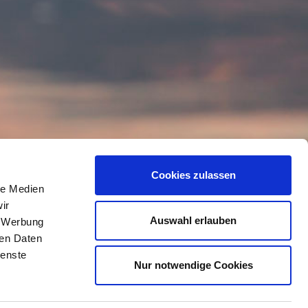
Cookies zulassen
le Medien
ir
Auswahl erlauben
, Werbung
ren Daten
ienste
Nur notwendige Cookies