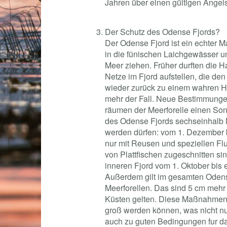
Jahren über einen gültigen Angel
Der Schutz des Odense Fjords?
Der Odense Fjord ist ein echter M
in die fünischen Laichgewässer u
Meer ziehen. Früher durften die 
Netze im Fjord aufstellen, die de
wieder zurück zu einem wahren Hi
mehr der Fall. Neue Bestimmung
räumen der Meerforelle einen Sond
des Odense Fjords sechseinhalb 
werden dürfen: vom 1. Dezember b
nur mit Reusen und speziellen Fl
von Plattfischen zugeschnitten sin
inneren Fjord vom 1. Oktober bis e
Außerdem gilt im gesamten Odens
Meerforellen. Das sind 5 cm mehr
Küsten gelten. Diese Maßnahmen 
groß werden können, was nicht nu
auch zu guten Bedingungen fur d