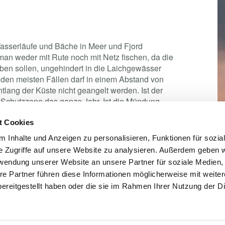
sserläufe und Bäche in Meer und Fjord
man weder mit Rute noch mit Netz fischen, da die
ben sollen, ungehindert in die Laichgewässer
 den meisten Fällen darf in einem Abstand von
lang der Küste nicht geangelt werden. Ist der
ie Schutzzone das ganze Jahr. Ist die Mündung
zone nur im Zeitraum 16. September bis 15. März.
t Cookies
 Inhalte und Anzeigen zu personalisieren, Funktionen für sozia
e Zugriffe auf unsere Website zu analysieren. Außerdem geben w
ganze Jahr über gefangen werden. Gefärbte
rwendung unserer Website an unsere Partner für soziale Medien
, müssen im Zeitraum 16. November bis
ofort und so vorsichtig wie möglich wieder
re Partner führen diese Informationen möglicherweise mit weite
darf man an der Küste also nur silberblanke
ereitgestellt haben oder die sie im Rahmen Ihrer Nutzung der D
 mit nach Hause nehmen.