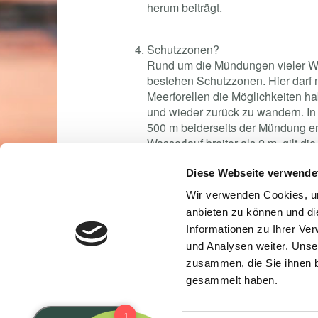
herum beiträgt.
Schutzzonen?
Rund um die Mündungen vieler Wa
bestehen Schutzzonen. Hier darf 
Meerforellen die Möglichkeiten ha
und wieder zurück zu wandern. In
500 m beiderseits der Mündung ent
Wasserlauf breiter als 2 m, gilt d
schmäler als 2 m, gilt die Schutz
Diese Webseite verwende
Wir verwenden Cookies, um
Schonzeit?
anbieten zu können und di
Im Meer dürfen Meerforellen das 
Informationen zu Ihrer Ve
Fische, also Fische im Laichkleid
einschließlich 15. Januar jedoch s
und Analysen weiter. Unse
ausgesetzt werden. In dieser Zeit 
zusammen, die Sie ihnen b
Meerforellen mit losen Schuppen
gesammelt haben.