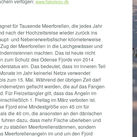
schein verfügen:
www.fisketegn.dk
agnet für Tausende Meerforellen, die jedes Jahr
nd nach der Hochzeitsreise wieder zurück ins
Haupt- und Nebenerwerbsfischer kilometerweise
n Zug der Meerforellen in die Laichgewässer und
ndernisrennen machten. Das ist heute nicht
en zum Schutz des Odense Fjords von 2014
erstatus ein. Das bedeutet, dass im inneren Teil
Monate im Jahr keinerlei Netze verwendet
is zum 15. Mai. Während der übrigen Zeit darf
undernetzen gefischt werden, die auf das Fangen
d. Für Freizeitangler gilt, dass das Angeln im
inschließlich 1. Freitag im März verboten ist.
e Fjord eine Mindestgröße von 45 cm für
 als die 40 cm, die ansonsten an den dänischen
fuhren dazu, dass mehr Fische uberleben und
r zu stabilen Meerforellenstämmen, sondern
as Meerforellenangeln im und um den Fjord